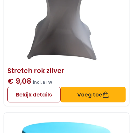
Stretch rok zilver
€ 9,08
incl. BTW
Bekijk details
Voeg toe