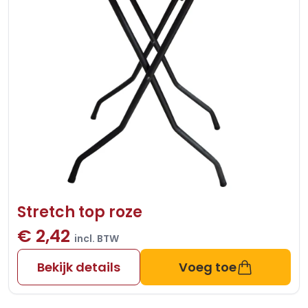
Stretch top roze
€ 2,42
incl. BTW
Bekijk details
Voeg toe