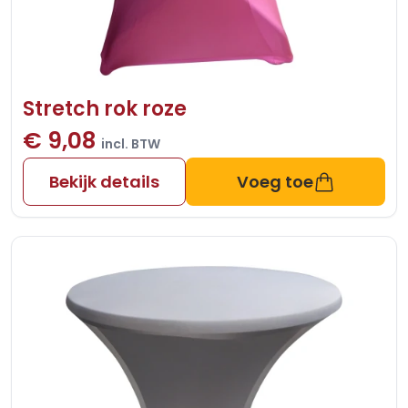
Stretch rok roze
€ 9,08
incl. BTW
Bekijk details
Voeg toe