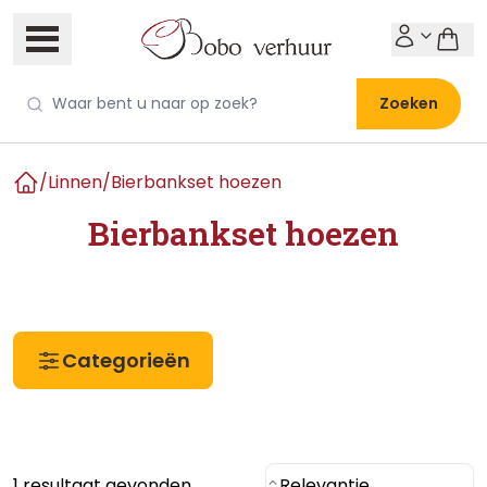
Zoeken
/
Linnen
/
Bierbankset hoezen
Home
Bierbankset hoezen
Categorieën
1 resultaat gevonden
Relevantie