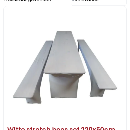
Witte stretch hoes set 220x50cm