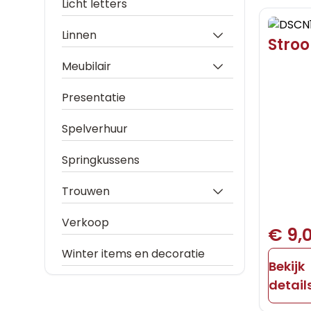
Licht letters
Linnen
Stro
Meubilair
Presentatie
Spelverhuur
Springkussens
Trouwen
Verkoop
€ 9,
Winter items en decoratie
Bekijk
detail