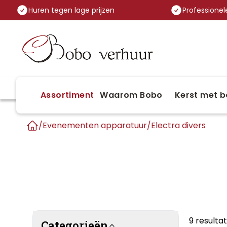
Huren tegen lage prijzen
Professionele
Assortiment
Waarom Bobo
Kerst met b
/
Evenementen apparatuur
/
Electra divers
Home
9 result
Categorieën