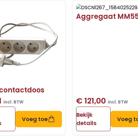
Aggregaat MM5
lcontactdoos
1
€ 121,00
incl. BTW
incl. BTW
Bekijk
Voeg toe
Voeg t
s
details