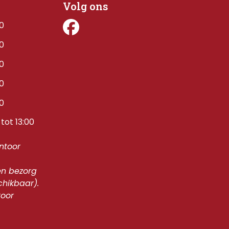
Volg ons
00
00
00
00
00
tot 13:00
toor 
n bezorg 
chikbaar).
oor 