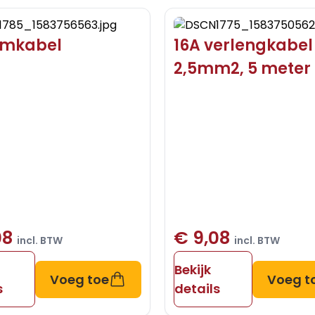
omkabel
16A verlengkabel 
2,5mm2, 5 meter
08
€ 9,08
incl. BTW
incl. BTW
Bekijk
Voeg toe
Voeg t
s
details