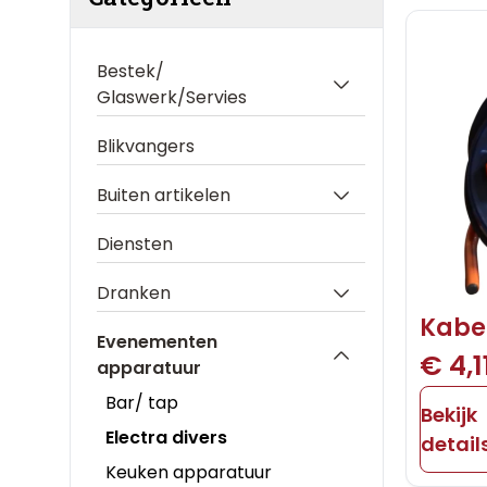
Bestek/
Glaswerk/Servies
Blikvangers
Buiten artikelen
Diensten
Dranken
Kabe
Evenementen
€ 4,1
apparatuur
Bar/ tap
Bekijk
Electra divers
detail
Keuken apparatuur