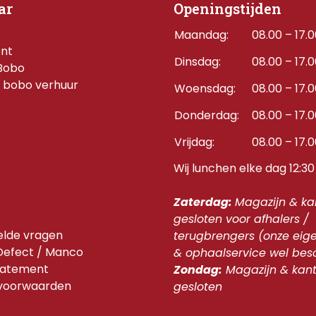
ar
Openingstijden
Maandag:
08.00 – 17.
ent
Dinsdag:
08.00 – 17.
Bobo
 bobo verhuur
Woensdag:
08.00 – 17.
Donderdag:    
08.00 – 17.
Vrijdag:
08.00 – 17.
Wij lunchen elke dag 12:30 
Zaterdag: 
Magazijn & kan
gesloten voor afhalers / 
elde vragen
terugbrengers (onze eige
 Defect / Manco
& ophaalservice wel bes
tatement
Zondag:
 Magazijn & kant
svoorwaarden
gesloten 