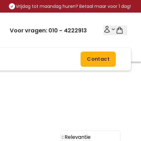
Vrijdag tot maandag huren? Betaal maar voor 1 dag!
Voor vragen: 010 - 4222913
Contact
Relevantie