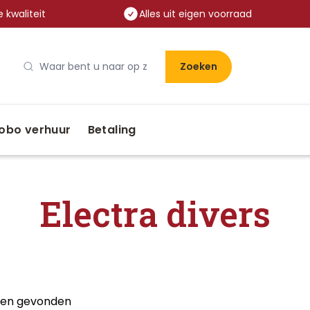
 kwaliteit
Alles uit eigen voorraad
Zoeken
obo verhuur
Betaling
Electra divers
aten gevonden