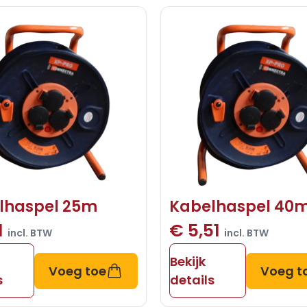
lhaspel 25m
Kabelhaspel 40
1
€ 5,51
incl. BTW
incl. BTW
Bekijk
Voeg toe
Voeg t
s
details