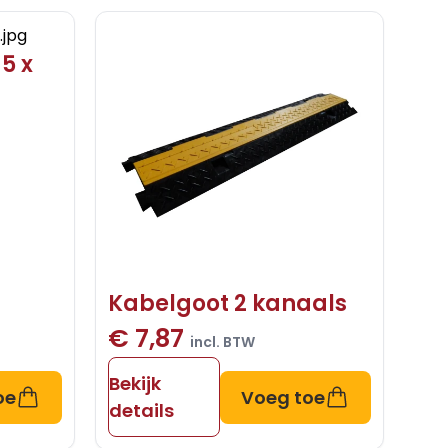
5 x
Kabelgoot 2 kanaals
€ 7,87
incl. BTW
Bekijk
oe
Voeg toe
details