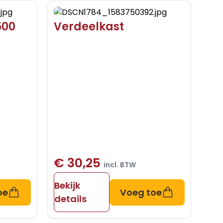
500
Verdeelkast
€ 30,25
incl. BTW
Bekijk
oe
Voeg toe
details