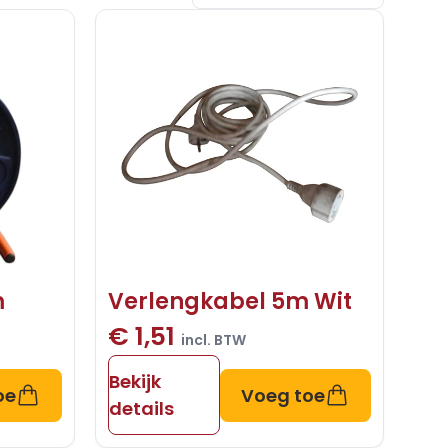
m
Verlengkabel 5m Wit
€ 1,51
incl. BTW
Bekijk
oe
Voeg toe
details