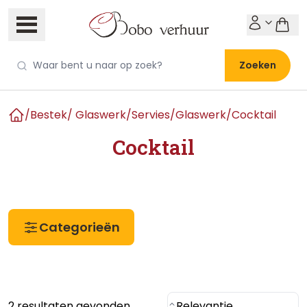
Zoeken
/
Bestek/ Glaswerk/Servies
/
Glaswerk
/
Cocktail
Home
Cocktail
Categorieën
2 resultaten gevonden
Relevantie