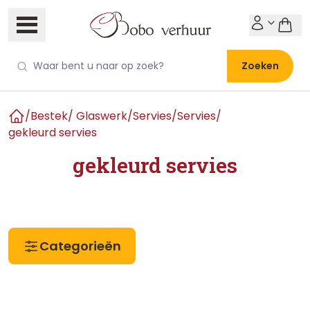
Zoeken
/
Bestek/ Glaswerk/Servies
/
Servies
/
Home
gekleurd servies
gekleurd servies
Categorieën