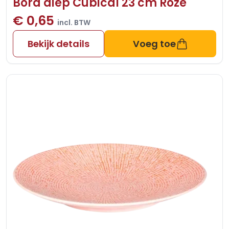
Bord diep Cubical 23 cm Roze
€ 0,65
incl. BTW
Bekijk details
Voeg toe