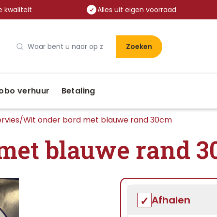
 kwaliteit
Alles uit eigen voorraad
Zoeken
obo verhuur
Betaling
rvies
/
Wit onder bord met blauwe rand 30cm
 met blauwe rand 
Afhalen