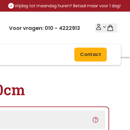
Vrijdag tot maandag huren? Betaal maar voor 1 dag!
Voor vragen: 010 - 4222913
Contact
30cm