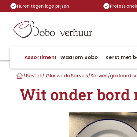
Huren tegen lage prijzen
Professionele
Assortiment
Waarom Bobo
Kerst met b
/
Bestek/ Glaswerk/Servies
/
Servies
/
gekleurd se
Home
Wit onder bord