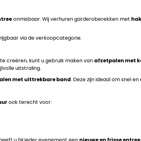
ntree
onmisbaar. Wij verhuren garderoberekken met
hak
krijgbaar via de verkoopcategorie.
 te creëren, kunt u gebruik maken van
afzetpalen met 
volle uitstraling.
alen met uittrekbare band
. Deze zijn ideaal om snel en 
uur
ook terecht voor:
 heeft u bij ieder evenement een
nieuwe en frisse entree