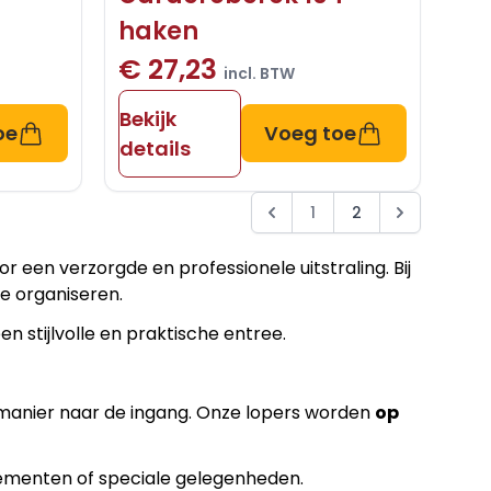
haken
€ 27,23
incl. BTW
Bekijk
oe
Voeg toe
details
1
2
or een verzorgde en professionele uitstraling. Bij
e organiseren.
n stijlvolle en praktische entree.
e manier naar de ingang. Onze lopers worden
op
enementen of speciale gelegenheden.