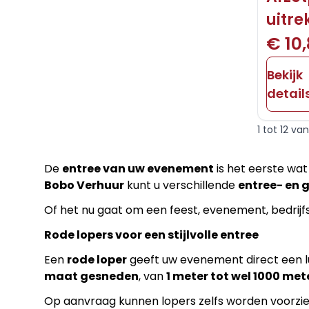
uitr
€ 10
Bekijk
detail
1 tot 12 va
De
entree van uw evenement
is het eerste wat 
Bobo Verhuur
kunt u verschillende
entree- en 
Of het nu gaat om een feest, evenement, bedrijfsb
Rode lopers voor een stijlvolle entree
Een
rode loper
geeft uw evenement direct een lu
maat gesneden
, van
1 meter tot wel 1000 met
Op aanvraag kunnen lopers zelfs worden voorzi