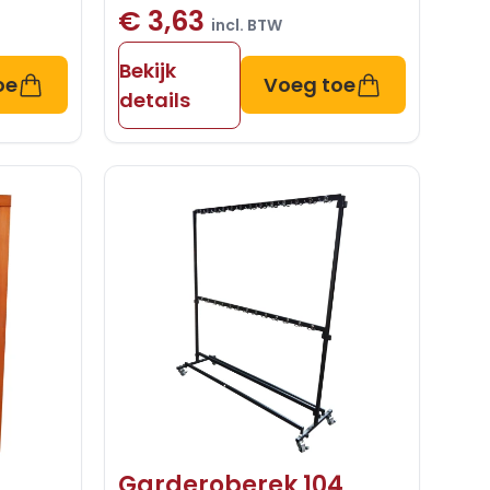
€ 3,63
incl. BTW
Bekijk
oe
Voeg toe
details
Garderoberek 104