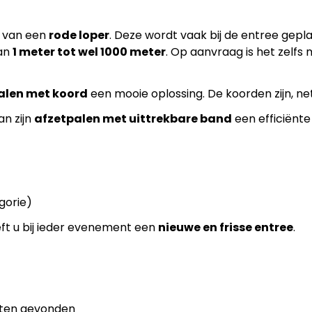
n van een
rode loper
. Deze wordt vaak bij de entree gepla
van
1 meter tot wel 1000 meter
. Op aanvraag is het zelfs
alen met koord
een mooie oplossing. De koorden zijn, net
an zijn
afzetpalen met uittrekbare band
een efficiënte
gorie)
eft u bij ieder evenement een
nieuwe en frisse entree
.
aten gevonden