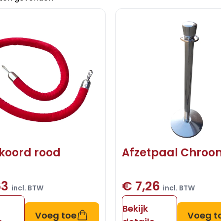
koord rood
Afzetpaal Chroo
63
€ 7,26
incl. BTW
incl. BTW
Bekijk
Voeg toe
Voeg t