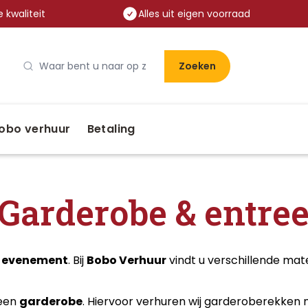
 kwaliteit
Alles uit eigen voorraad
Zoeken
obo verhuur
Betaling
Garderobe & entre
w evenement
. Bij
Bobo Verhuur
vindt u verschillende ma
 een
garderobe
. Hiervoor verhuren wij garderoberekken