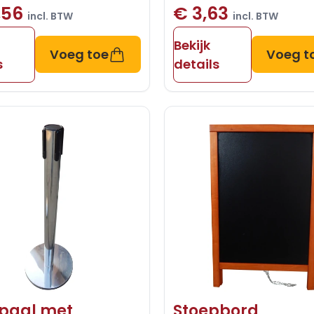
,56
€ 3,63
incl. BTW
incl. BTW
Bekijk
Voeg toe
Voeg t
s
details
tpaal met
Stoepbord