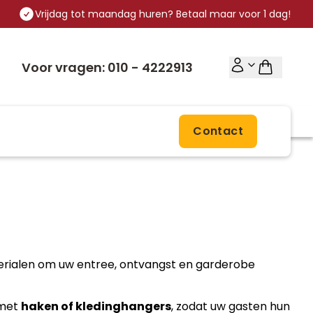
Vrijdag tot maandag huren? Betaal maar voor 1 dag!
Voor vragen: 010 - 4222913
Contact
e
terialen om uw entree, ontvangst en garderobe
 met
haken of kledinghangers
, zodat uw gasten hun