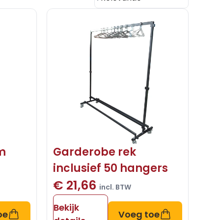
m
Garderobe rek
inclusief 50 hangers
€ 21,66
incl. BTW
Bekijk
oe
Voeg toe