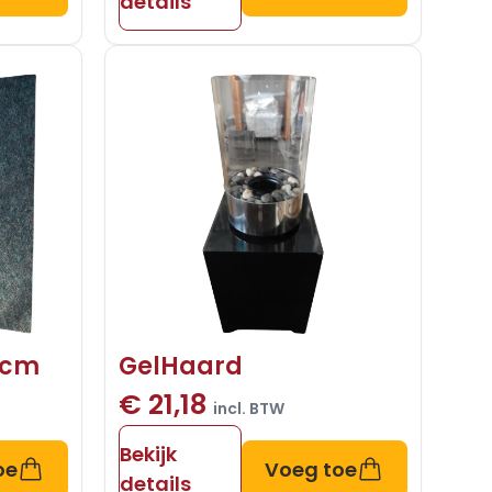
details
0cm
GelHaard
€ 21,18
incl. BTW
Bekijk
oe
Voeg toe
details