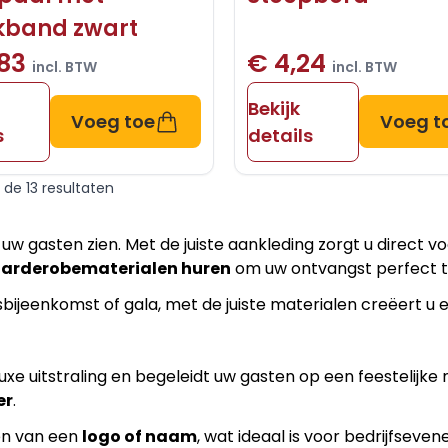
ekband zwart
,83
€ 4,24
incl. BTW
incl. BTW
Bekijk
Voeg toe
Voeg t
s
details
n de 13 resultaten
uw gasten zien. Met de juiste aankleding zorgt u direct vo
garderobematerialen huren
om uw ontvangst perfect t
ijeenkomst of gala, met de juiste materialen creëert u ee
xe uitstraling en begeleidt uw gasten op een feestelijk
er
.
en van een
logo of naam
, wat ideaal is voor bedrijfsev