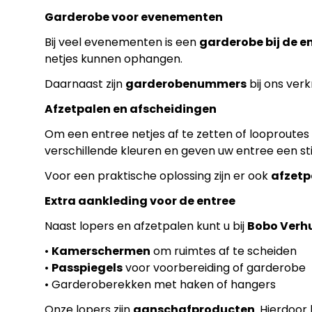
Garderobe voor evenementen
Bij veel evenementen is een
garderobe bij de e
netjes kunnen ophangen.
Daarnaast zijn
garderobenummers
bij ons ver
Afzetpalen en afscheidingen
Om een entree netjes af te zetten of looproutes
verschillende kleuren en geven uw entree een stijl
Voor een praktische oplossing zijn er ook
afzetp
Extra aankleding voor de entree
Naast lopers en afzetpalen kunt u bij
Bobo Verh
•
Kamerschermen
om ruimtes af te scheiden
•
Passpiegels
voor voorbereiding of garderobe
• Garderoberekken met haken of hangers
Onze lopers zijn
aanschafproducten
. Hierdoor