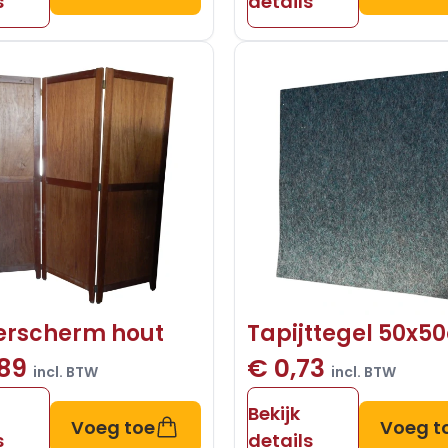
s
details
rscherm hout
Tapijttegel 50x5
,89
€ 0,73
incl. BTW
incl. BTW
Bekijk
Voeg toe
Voeg t
s
details