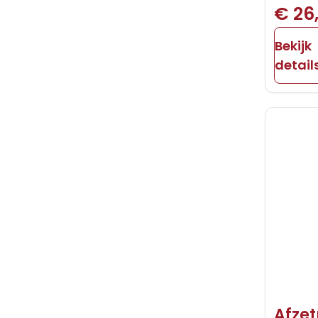
€ 26
Bekijk
detail
Afze