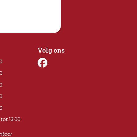
Volg ons
00
00
00
00
00
tot 13:00
toor 