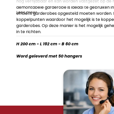
nog verrijdbaar en kan worden vastgezet op de
demontabele garderobe is ideaal te gebruiken in
Lees meer
effciënt garderobes opgesteld moeten worden.
koppelpunten waardoor het mogelijk is te kopp
garderobes. Op deze manier is het mogelijk gehel
in te richten.
H 200 cm - L 192 cm - B 60 cm
Word geleverd met 50 hangers