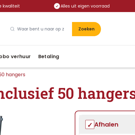
 kwaliteit
Alles uit eigen voorraad
Zoeken
obo verhuur
Betaling
 50 hangers
nclusief 50 hanger
Afhalen