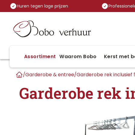
Huren tegen lage prijzen
Professionele
Assortiment
Waarom Bobo
Kerst met b
/
Garderobe & entree
/
Garderobe rek inclusief
Home
Garderobe rek i