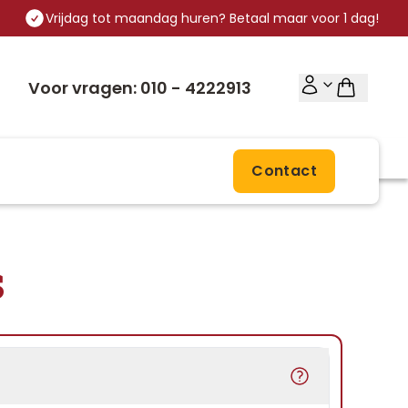
Vrijdag tot maandag huren? Betaal maar voor 1 dag!
Voor vragen: 010 - 4222913
Contact
s