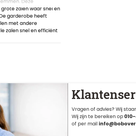
 remmen. Deze
 grote zalen waar snel en
 De garderobe heeft
elen met andere
e zalen snel en efficiënt
Klantenser
Vragen of advies? Wij staan
Wij zijn te bereiken op
010-
of per mail
info@bobover