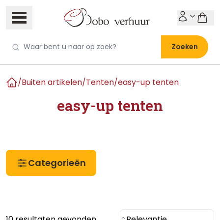
Zoeken
/
Buiten artikelen
/
Tenten
/
easy-up tenten
Home
easy-up tenten
Categorieën
10 resultaten gevonden
Relevantie