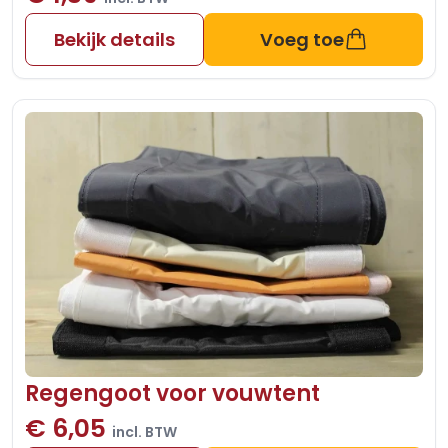
Bekijk details
Voeg toe
Regengoot voor vouwtent
€ 6,05
incl. BTW