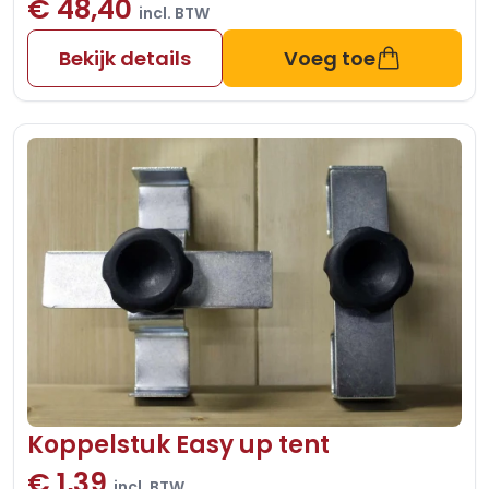
€ 48,40
incl. BTW
Bekijk details
Voeg toe
Koppelstuk Easy up tent
€ 1,39
incl. BTW