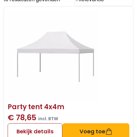
Party tent 4x4m
€ 78,65
incl. BTW
Bekijk details
Voeg toe