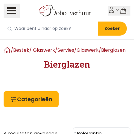
Zoeken
/
Bestek/ Glaswerk/Servies
/
Glaswerk
/
Bierglazen
Home
Bierglazen
Categorieën
4 resultaten gevonden
Relevantie