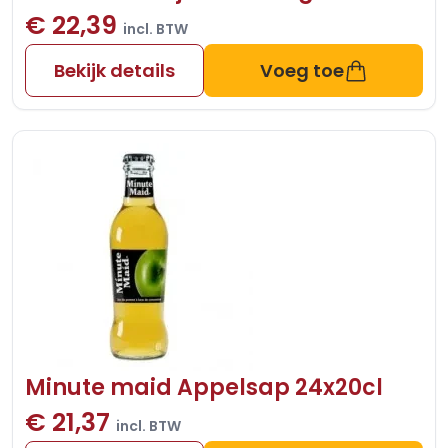
€ 22,39
incl. BTW
Bekijk details
Voeg toe
Minute maid Appelsap 24x20cl
€ 21,37
incl. BTW