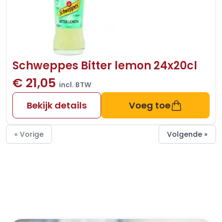
Schweppes Bitter lemon 24x20cl
€ 21,05
incl. BTW
Bekijk details
Voeg toe
« Vorige
Volgende »