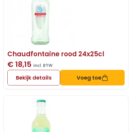
Chaudfontaine rood 24x25cl
€ 18,15
incl. BTW
Bekijk details
Voeg toe