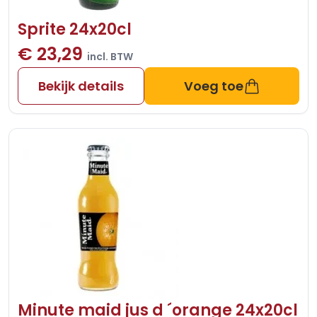
Sprite 24x20cl
€ 23,29
incl. BTW
Bekijk details
Voeg toe
Minute maid jus d ´orange 24x20cl