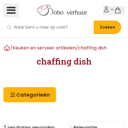
Zoeken
/
Keuken en serveer artikelen
/
chaffing dish
Home
chaffing dish
Categorieën
7 resultaten gevonden
Relevantie