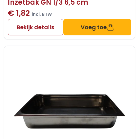
Inzetbak GN 1/3 6,5 cm
€ 1,82
incl. BTW
Bekijk details
Voeg toe