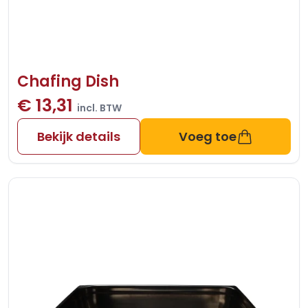
Chafing Dish
€ 13,31
incl. BTW
Bekijk details
Voeg toe