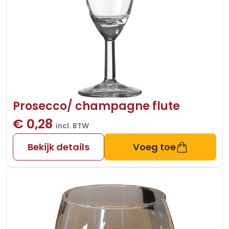
Prosecco/ champagne flute
€ 0,28
incl. BTW
Bekijk details
Voeg toe