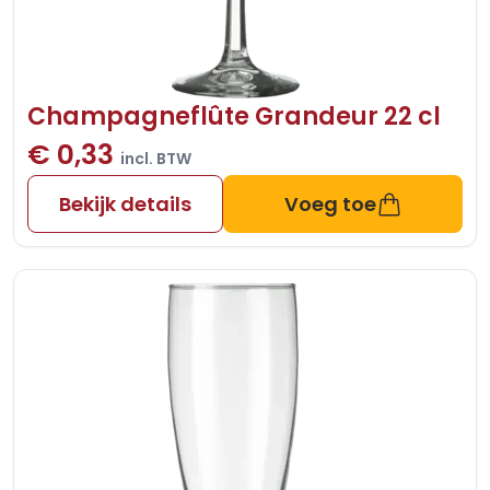
Champagneflûte Grandeur 22 cl
€ 0,33
incl. BTW
Bekijk details
Voeg toe