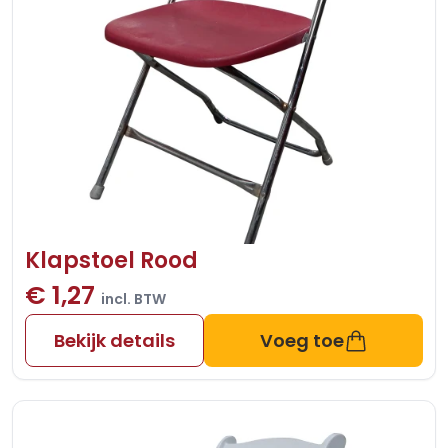
Klapstoel Rood
€ 1,27
incl. BTW
Bekijk details
Voeg toe