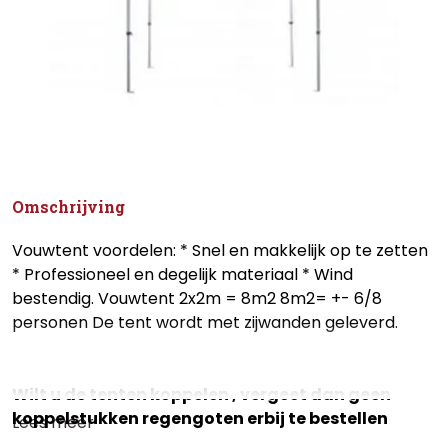
Omschrijving
Vouwtent voordelen: * Snel en makkelijk op te zetten
* Professioneel en degelijk materiaal * Wind
bestendig. Vouwtent 2x2m = 8m2 8m2= +- 6/8
personen De tent wordt met zijwanden geleverd.
Wilt u de tenten koppelen , vergeet dan geen
koppelstukken regengoten erbij te bestellen
Lees meer