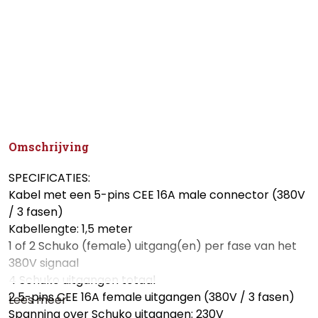
Omschrijving
SPECIFICATIES:
Kabel met een 5-pins CEE 16A male connector (380V
/ 3 fasen)
Kabellengte: 1,5 meter
1 of 2 Schuko (female) uitgang(en) per fase van het
380V signaal
4 Schuko uitgangen totaal
2 5-pins CEE 16A female uitgangen (380V / 3 fasen)
Lees meer
Spanning over Schuko uitgangen: 230V