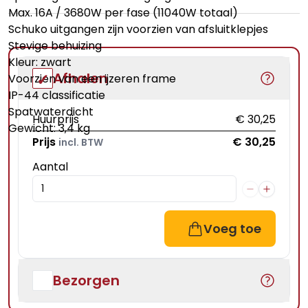
Max. 16A / 3680W per fase (11040W totaal)
Schuko uitgangen zijn voorzien van afsluitklepjes
Stevige behuizing
Kleur: zwart
Afhalen
Voorzien van een ijzeren frame
IP-44 classificatie
Spatwaterdicht
Huurprijs
€ 30,25
Gewicht: 3,4 kg
Prijs
€ 30,25
incl. BTW
Aantal
Voeg toe
Bezorgen