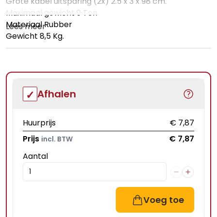
Grote kabel uitsparing (2x) 2.5 x 3 x 98 cm.
Maximaal gewicht 9 Ton
Materiaal Rubber
Lees meer
Gewicht 8,5 Kg.
Afhalen
Huurprijs
€ 7,87
Prijs
€ 7,87
incl. BTW
Aantal
Voeg toe