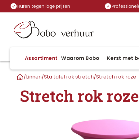
Huren tegen lage prijzen
Professionele
Assortiment
Waarom Bobo
Kerst met b
/
Linnen
/
Sta tafel rok stretch
/
Stretch rok roze
Home
Stretch rok roze