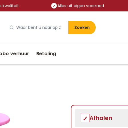
 kwaliteit
Alles uit eigen voorraad
Zoeken
obo verhuur
Betaling
Afhalen