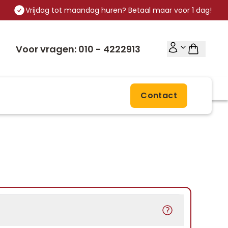
Vrijdag tot maandag huren? Betaal maar voor 1 dag!
Voor vragen: 010 - 4222913
Contact