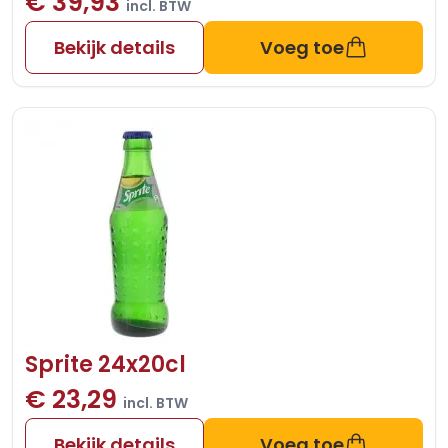
€ 39,93
incl. BTW
Bekijk details
Voeg toe
Sprite 24x20cl
€ 23,29
incl. BTW
Bekijk details
Voeg toe