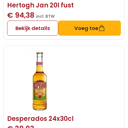
Hertogh Jan 20l fust
€ 94,38
incl. BTW
Bekijk details
Voeg toe
Desperados 24x30cl