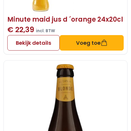
Minute maid jus d ´orange 24x20cl
€ 22,39
incl. BTW
Bekijk details
Voeg toe