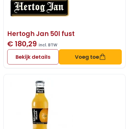
Hertogh Jan 50l fust
€ 180,29
incl. BTW
Bekijk details
Voeg toe