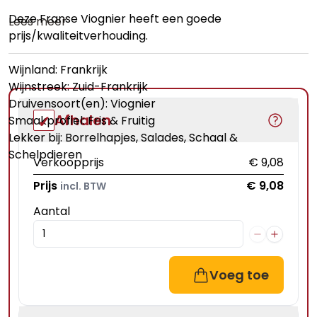
Deze Franse Viognier heeft een goede
Lees meer
prijs/kwaliteitverhouding.
Wijnland: Frankrijk
Wijnstreek: Zuid-Frankrijk
Druivensoort(en): Viognier
Afhalen
Smaakprofiel: Fris & Fruitig
Lekker bij: Borrelhapjes, Salades, Schaal &
Schelpdieren
Verkoopprijs
€ 9,08
Prijs
€ 9,08
incl. BTW
Aantal
Voeg toe