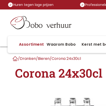
Huren tegen lage prijzen
Professionele
Assortiment
Waarom Bobo
Kerst met b
/
Dranken
/
Bieren
/
Corona 24x30cl
Home
Corona 24x30cl