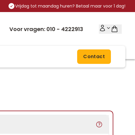
Vrijdag tot maandag huren? Betaal maar voor 1 dag!
Voor vragen: 010 - 4222913
Contact