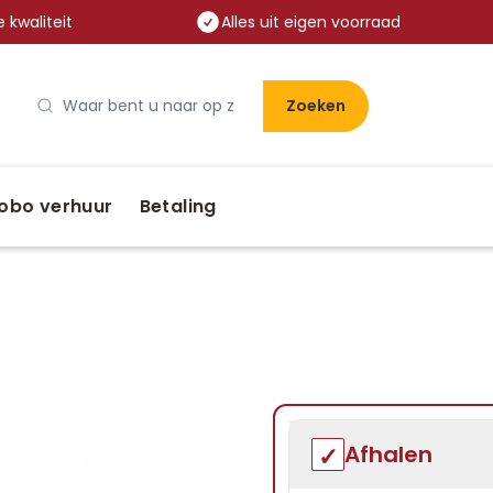
 kwaliteit
Alles uit eigen voorraad
Zoeken
obo verhuur
Betaling
Afhalen