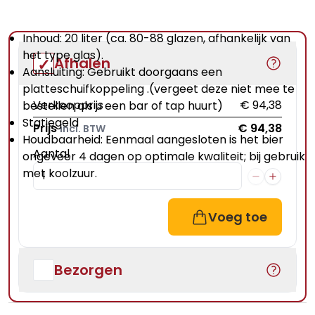
Inhoud: 20 liter (ca. 80-88 glazen, afhankelijk van
het type glas).
Afhalen
Aansluiting: Gebruikt doorgaans een
platteschuifkoppeling
.(vergeet deze niet mee te
Verkoopprijs
€ 94,38
bestellen als u een bar of tap huurt)
Statiegeld
Prijs
€ 94,38
incl. BTW
Houdbaarheid: Eenmaal aangesloten is het bier
Aantal
ongeveer 4 dagen op optimale kwaliteit; bij gebruik
met koolzuur.
Voeg toe
Bezorgen