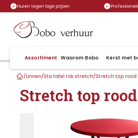
Huren tegen lage prijzen
Professionele
Assortiment
Waarom Bobo
Kerst met b
/
Linnen
/
Sta tafel rok stretch
/
Stretch top rood
Home
Stretch top rood