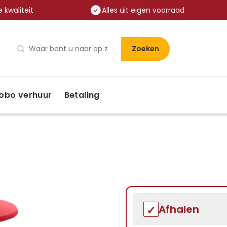
 kwaliteit
Alles uit eigen voorraad
Zoeken
obo verhuur
Betaling
Afhalen