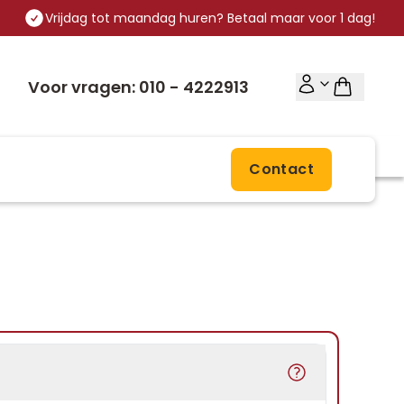
Vrijdag tot maandag huren? Betaal maar voor 1 dag!
Voor vragen: 010 - 4222913
Contact