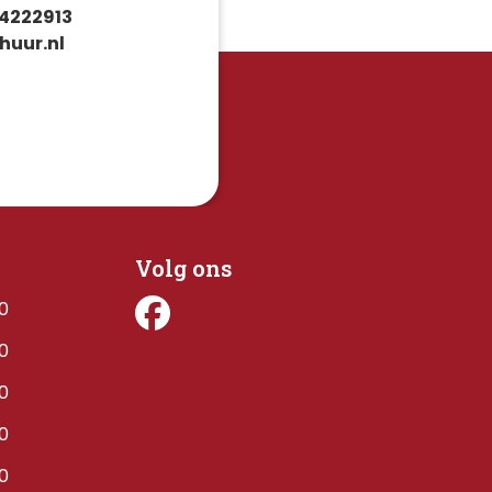
4222913
huur.nl
Volg ons
00
00
00
00
00