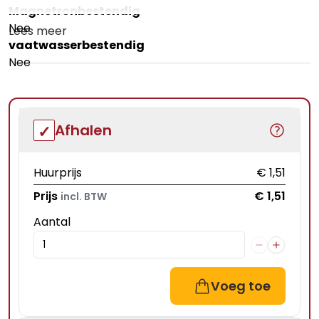
Magnetronbestendig
Nee
Lees meer
vaatwasserbestendig
Nee
Afhalen
Huurprijs
€ 1,51
Prijs
€ 1,51
incl. BTW
Aantal
Voeg toe