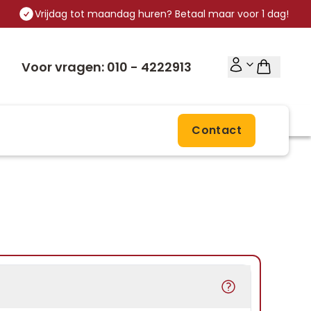
Vrijdag tot maandag huren? Betaal maar voor 1 dag!
Voor vragen: 010 - 4222913
Contact