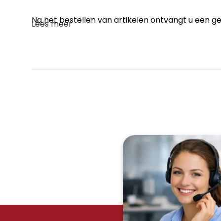
Na het bestellen van artikelen ontvangt u een geh
Lees meer