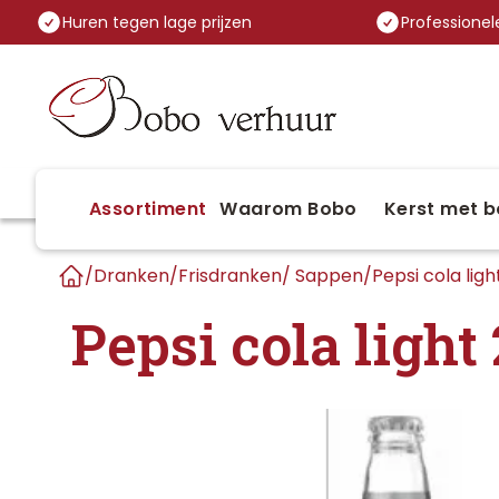
Huren tegen lage prijzen
Professionele
Assortiment
Waarom Bobo
Kerst met b
/
Dranken
/
Frisdranken/ Sappen
/
Pepsi cola ligh
Home
Pepsi cola light