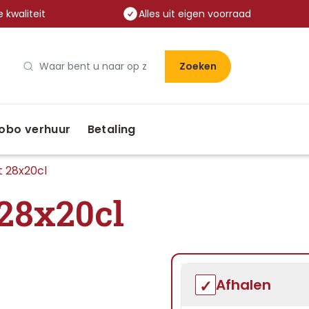
 kwaliteit
Alles uit eigen voorraad
Zoeken
obo verhuur
Betaling
t 28x20cl
 28x20cl
Afhalen