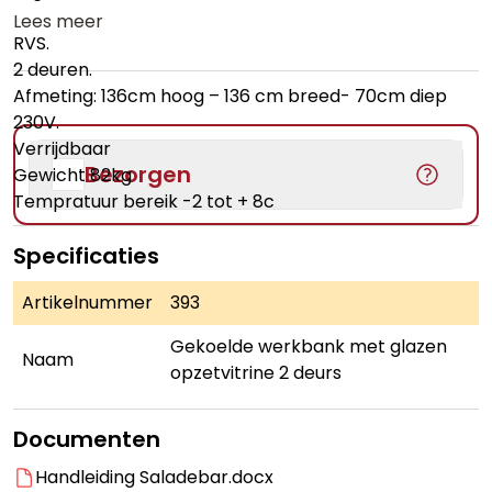
Lees meer
RVS.
2 deuren.
Afmeting: 136cm hoog – 136 cm breed- 70cm diep
230V.
Verrijdbaar
Bezorgen
Gewicht 82kg
Tempratuur bereik -2 tot + 8c
Specificaties
Artikelnummer
393
Gekoelde werkbank met glazen
Naam
opzetvitrine 2 deurs
Documenten
Handleiding Saladebar.docx