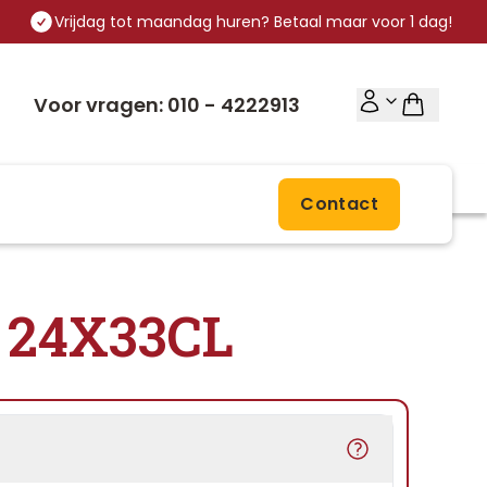
Vrijdag tot maandag huren? Betaal maar voor 1 dag!
Voor vragen: 010 - 4222913
Contact
 24X33CL