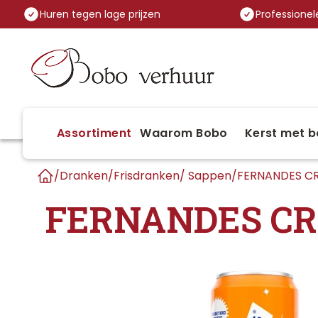
Huren tegen lage prijzen
Professionele
Assortiment
Waarom Bobo
Kerst met b
/
Dranken
/
Frisdranken/ Sappen
/
FERNANDES CR
Home
FERNANDES CR