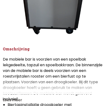
Omschrijving
De mobiele bar is voorzien van een spoelbak
lekgedeelte, tapzuil en spoelbakkraan. De binnenzijde
van de mobiele bar is deels voorzien van een
roestvrijstalen rooster om een bierfust op te
plaatsen. Voorzien van een droogkoeler. Bij dit type
droogkoeler hoeft u geen gebruik te maken van
koolzuurflessen. De mobiele bar wordt geleverd
inclusief:
Lees meer
Biertapinstallatie droogkoeler met