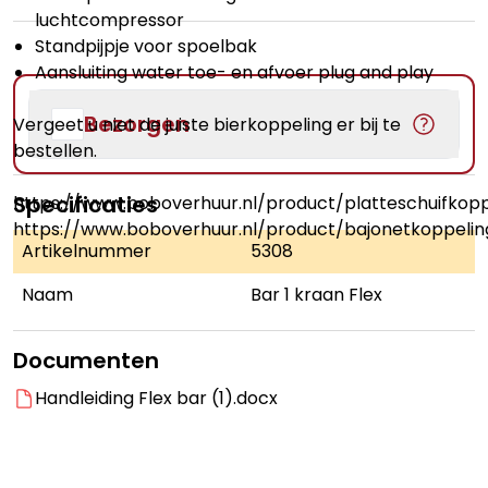
luchtcompressor
Standpijpje voor spoelbak
Aansluiting water toe- en afvoer plug and play
Bezorgen
Vergeet u niet de juiste bierkoppeling er bij te
bestellen.
Specificaties
https://www.boboverhuur.nl/product/platteschuifkopp
https://www.boboverhuur.nl/product/bajonetkoppelin
Artikelnummer
5308
Naam
Bar 1 kraan Flex
Documenten
Handleiding Flex bar (1).docx