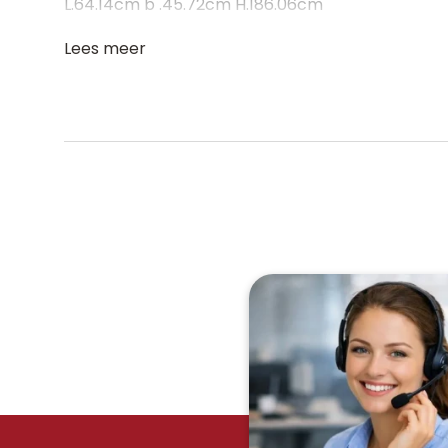
L.64.14cm b .45.72cm H.186.06cm
Lees meer