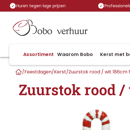
Huren tegen lage prijzen
Professionele
Assortiment
Waarom Bobo
Kerst met b
/
Feestdagen
/
Kerst
/
Zuurstok rood / wit 186cm
Home
Zuurstok rood /