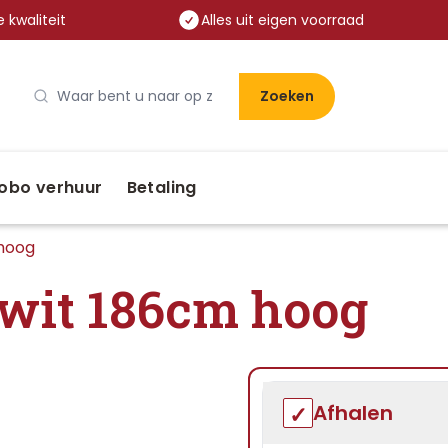
 kwaliteit
Alles uit eigen voorraad
Zoeken
obo verhuur
Betaling
 hoog
 wit 186cm hoog
Afhalen