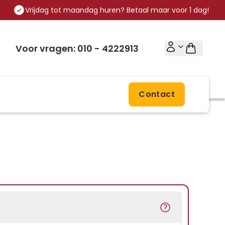
Vrijdag tot maandag huren? Betaal maar voor 1 dag!
Voor vragen: 010 - 4222913
Contact