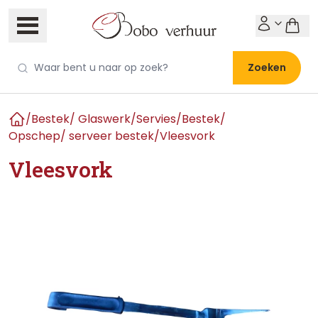
Zoeken
/
Bestek/ Glaswerk/Servies
/
Bestek
/
Home
Opschep/ serveer bestek
/
Vleesvork
Vleesvork