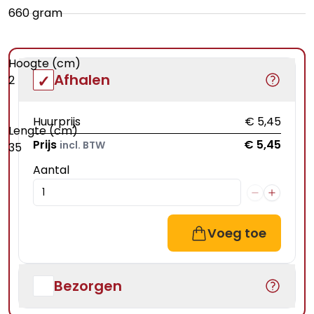
660 gram
Hoogte (cm)
Afhalen
2
Huurprijs
€ 5,45
Lengte (cm)
Prijs
€ 5,45
incl. BTW
35
Aantal
Voeg toe
Bezorgen