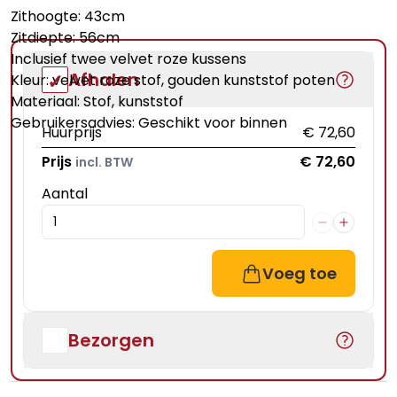
Zithoogte: 43cm
Zitdiepte: 56cm
Inclusief twee velvet roze kussens
Afhalen
Kleur: velvet roze stof, gouden kunststof poten
Materiaal: Stof, kunststof
Gebruikersadvies: Geschikt voor binnen
Huurprijs
€ 72,60
Prijs
€ 72,60
incl. BTW
Aantal
Voeg toe
Bezorgen