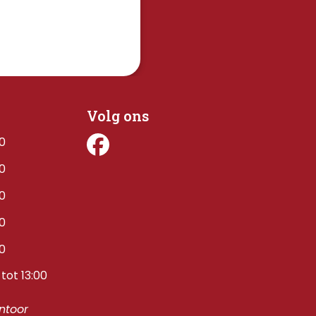
Volg ons
00
00
00
00
00
tot 13:00
toor 