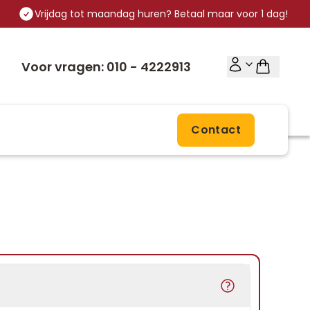
Vrijdag tot maandag huren? Betaal maar voor 1 dag!
Voor vragen: 010 - 4222913
Contact