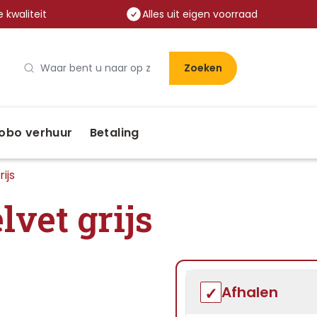
 kwaliteit
Alles uit eigen voorraad
Zoeken
obo verhuur
Betaling
ijs
vet grijs
Afhalen