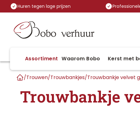
Huren tegen lage prijzen
Professionele
Assortiment
Waarom Bobo
Kerst met b
/
Trouwen
/
Trouwbankjes
/
Trouwbankje velvet gr
Home
Trouwbankje vel