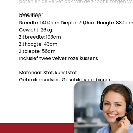
poten en de velvetlook van de zitbank zorgen voo
Lees meer
Afmeting
Breedte: 140,0cm Diepte: 79,0cm Hoogte: 83,0c
Gewicht: 26kg
Zitbreedte: 103cm
Zithoogte: 43cm
Zitdiepte: 56cm
Inclusief twee velvet roze kussens
Materiaal: Stof, kunststof
Gebruikersadvies: Geschikt voor binnen