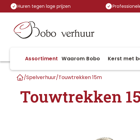
Huren tegen lage prijzen
Professionele
Assortiment
Waarom Bobo
Kerst met b
/
Spelverhuur
/
Touwtrekken 15m
Home
Touwtrekken 1