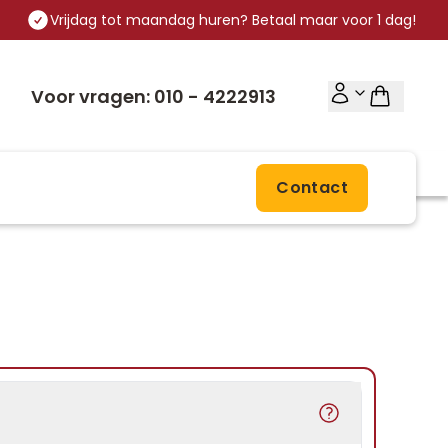
Vrijdag tot maandag huren? Betaal maar voor 1 dag!
Voor vragen: 010 - 4222913
Contact