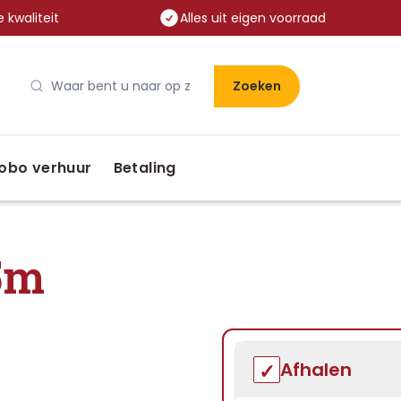
 kwaliteit
Alles uit eigen voorraad
Zoeken
obo verhuur
Betaling
5m
Afhalen