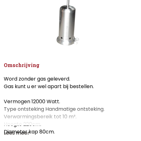
Omschrijving
Word zonder gas geleverd.
Gas kunt u er wel apart bij bestellen.
Vermogen 12000 Watt.
Type ontsteking Handmatige ontsteking.
Verwarmingsbereik tot 10 m².
Hoogte 220cm.
Diameter kap 80cm.
Lees meer