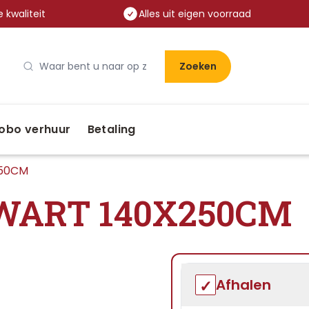
 kwaliteit
Alles uit eigen voorraad
Zoeken
obo verhuur
Betaling
250CM
WART 140X250CM
Afhalen