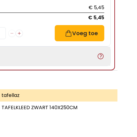
€ 5,45
€ 5,45
Voeg toe
tafellaz
TAFELKLEED ZWART 140X250CM