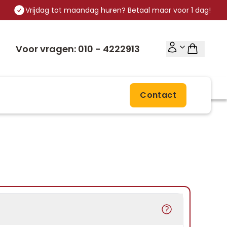
Vrijdag tot maandag huren? Betaal maar voor 1 dag!
Voor vragen: 010 - 4222913
Contact