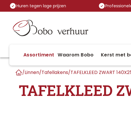
Huren tegen lage prijzen
Professionele
Assortiment
Waarom Bobo
Kerst met b
/
Linnen
/
Tafellakens
/
TAFELKLEED ZWART 140X
Home
TAFELKLEED Z