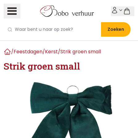
Zoeken
/
Feestdagen
/
Kerst
/
Strik groen small
Home
Strik groen small