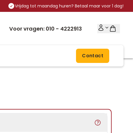
Vrijdag tot maandag huren? Betaal maar voor 1 dag!
Voor vragen: 010 - 4222913
Contact