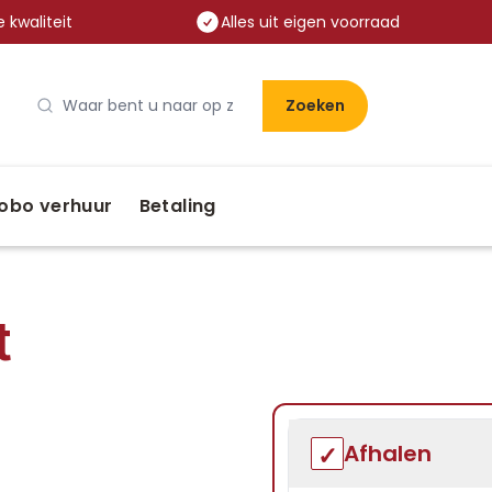
 kwaliteit
Alles uit eigen voorraad
Zoeken
obo verhuur
Betaling
t
Afhalen