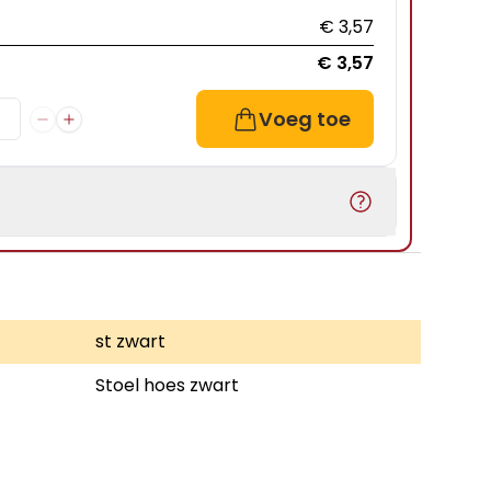
€ 3,57
€ 3,57
Voeg toe
st zwart
Stoel hoes zwart