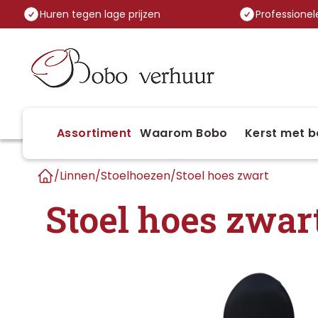
Huren tegen lage prijzen
Professionele
Assortiment
Waarom Bobo
Kerst met b
/
Linnen
/
Stoelhoezen
/
Stoel hoes zwart
Home
Stoel hoes zwar