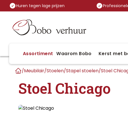
Huren tegen lage prijzen
Professionele
Assortiment
Waarom Bobo
Kerst met b
/
Meubilair
/
Stoelen
/
Stapel stoelen
/
Stoel Chica
Home
Stoel Chicago