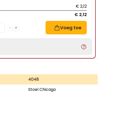
€ 2,12
€ 2,12
Voeg toe
4048
Stoel Chicago