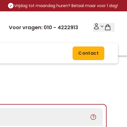
Vrijdag tot maandag huren? Betaal maar voor 1 dag!
Voor vragen: 010 - 4222913
Contact