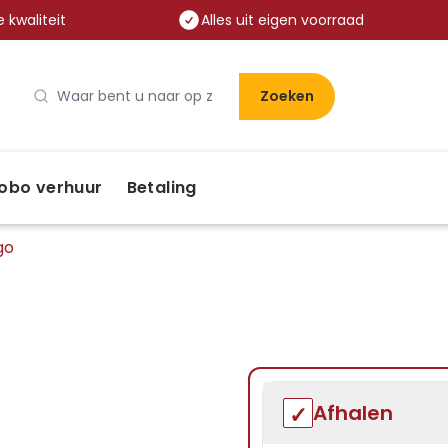
 kwaliteit
Alles uit eigen voorraad
Zoeken
obo verhuur
Betaling
go
Afhalen