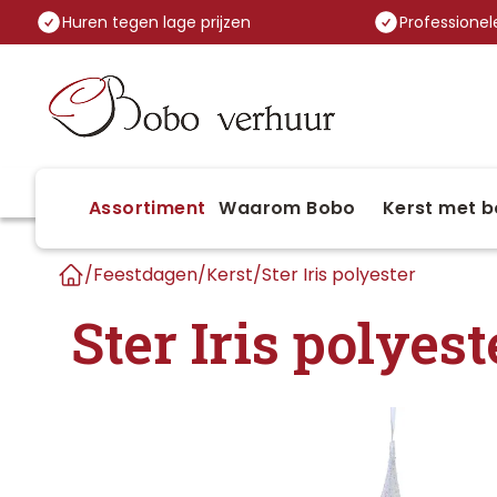
Huren tegen lage prijzen
Professionele
Assortiment
Waarom Bobo
Kerst met b
/
Feestdagen
/
Kerst
/
Ster Iris polyester
Home
Ster Iris polyest