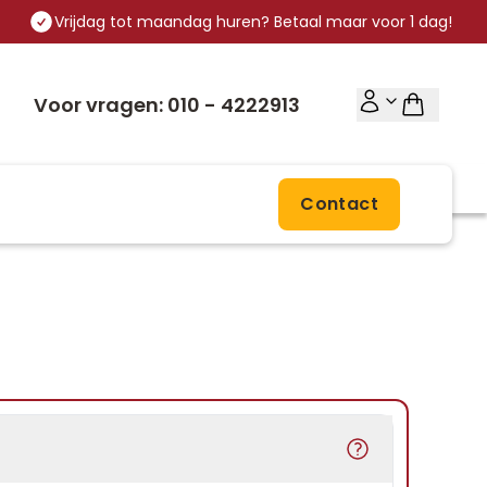
Vrijdag tot maandag huren? Betaal maar voor 1 dag!
Voor vragen: 010 - 4222913
Contact