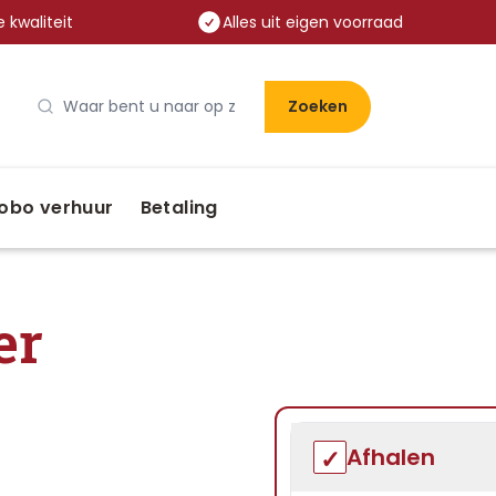
 kwaliteit
Alles uit eigen voorraad
Zoeken
obo verhuur
Betaling
er
Afhalen