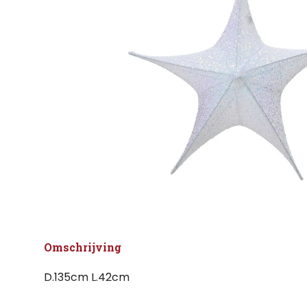
Omschrijving
D.135cm L.42cm