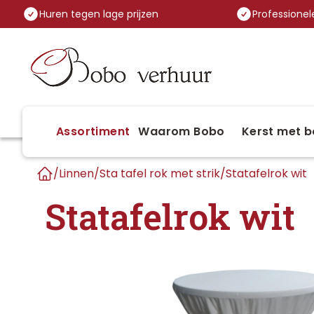
Huren tegen lage prijzen
Professionele
Assortiment
Waarom Bobo
Kerst met b
/
Linnen
/
Sta tafel rok met strik
/
Statafelrok wit
Home
Statafelrok wit