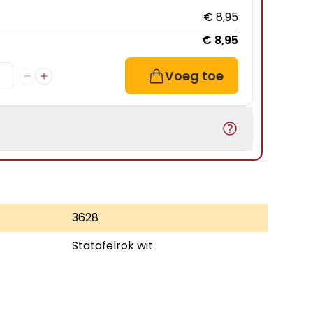
€ 8,95
€ 8,95
Voeg toe
3628
Statafelrok wit