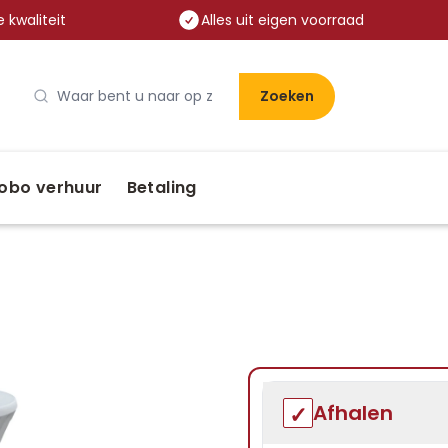
 kwaliteit
Alles uit eigen voorraad
Zoeken
obo verhuur
Betaling
Afhalen