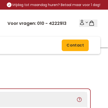
Vrijdag tot maandag huren? Betaal maar voor 1 dag!
Voor vragen: 010 - 4222913
Contact