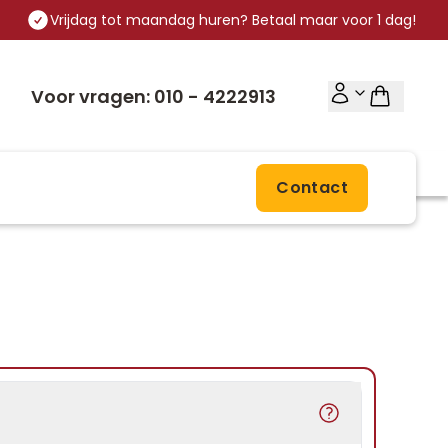
Vrijdag tot maandag huren? Betaal maar voor 1 dag!
Voor vragen: 010 - 4222913
Contact