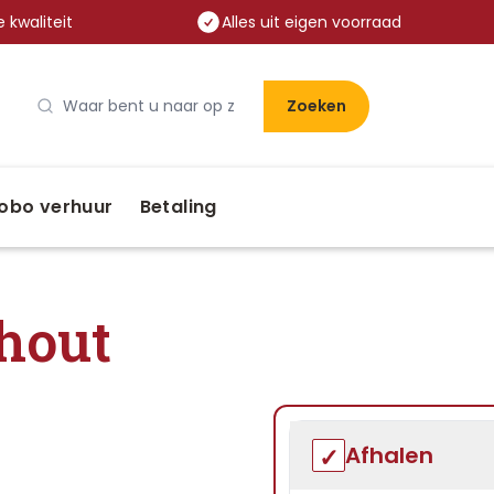
 kwaliteit
Alles uit eigen voorraad
Zoeken
obo verhuur
Betaling
rhout
Afhalen