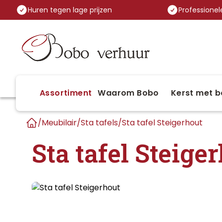
Huren tegen lage prijzen
Professionele
Assortiment
Waarom Bobo
Kerst met b
/
Meubilair
/
Sta tafels
/
Sta tafel Steigerhout
Home
Sta tafel Steige