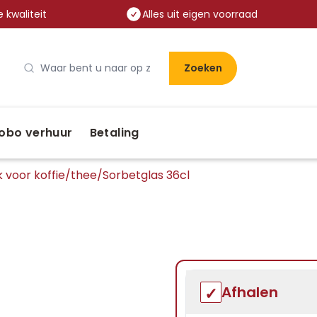
 kwaliteit
Alles uit eigen voorraad
Zoeken
obo verhuur
Betaling
 voor koffie/thee
/
Sorbetglas 36cl
Afhalen