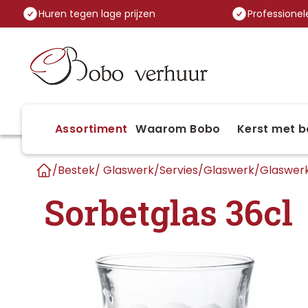
Huren tegen lage prijzen
Professionele
Assortiment
Waarom Bobo
Kerst met b
/
Bestek/ Glaswerk/Servies
/
Glaswerk
/
Glaswerk
Home
Sorbetglas 36cl