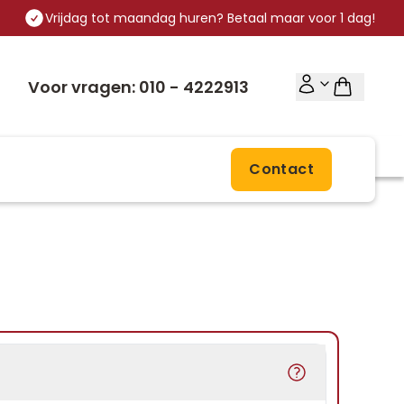
Vrijdag tot maandag huren? Betaal maar voor 1 dag!
Voor vragen: 010 - 4222913
Contact