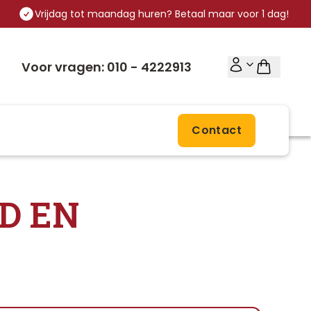
Vrijdag tot maandag huren? Betaal maar voor 1 dag!
Voor vragen: 010 - 4222913
Contact
ID EN