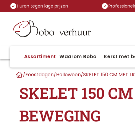
Huren tegen lage prijzen
Professionele
Assortiment
Waarom Bobo
Kerst met b
/
Feestdagen
/
Halloween
/
SKELET 150 CM MET L
Home
SKELET 150 CM
BEWEGING