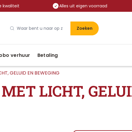
 kwaliteit
Alles uit eigen voorraad
Zoeken
obo verhuur
Betaling
ICHT, GELUID EN BEWEGING
 MET LICHT, GELU