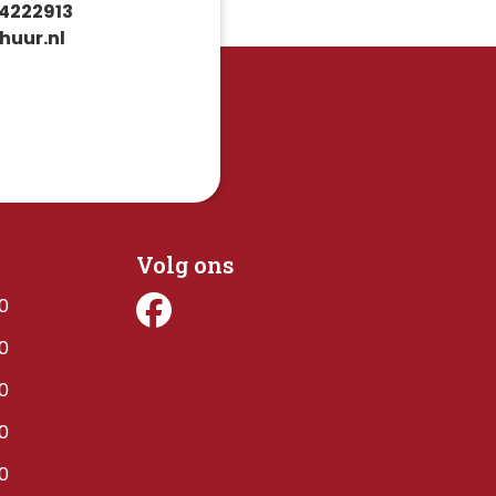
4222913
huur.nl
Volg ons
00
00
00
00
00