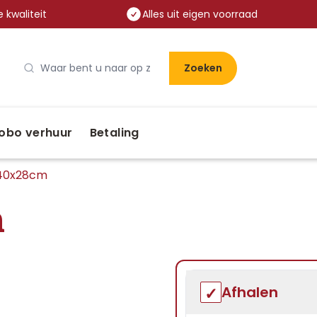
 kwaliteit
Alles uit eigen voorraad
Zoeken
obo verhuur
Betaling
 40x28cm
m
Afhalen