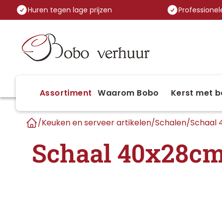
Huren tegen lage prijzen
Professionele
Assortiment
Waarom Bobo
Kerst met b
/
Keuken en serveer artikelen
/
Schalen
/
Schaal
Home
Schaal 40x28c