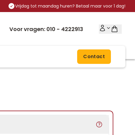
Vrijdag tot maandag huren? Betaal maar voor 1 dag!
Voor vragen: 010 - 4222913
Contact