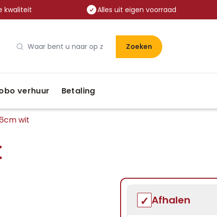
 kwaliteit
Alles uit eigen voorraad
Zoeken
obo verhuur
Betaling
16cm wit
t
Afhalen