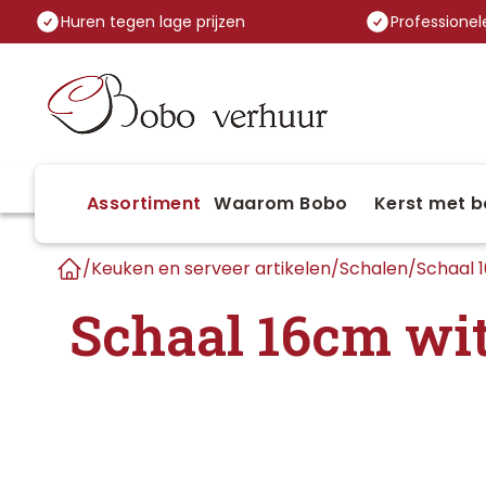
Huren tegen lage prijzen
Professionele
Assortiment
Waarom Bobo
Kerst met b
/
Keuken en serveer artikelen
/
Schalen
/
Schaal 
Home
Schaal 16cm wi