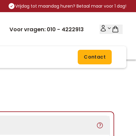
Vrijdag tot maandag huren? Betaal maar voor 1 dag!
Voor vragen: 010 - 4222913
Contact