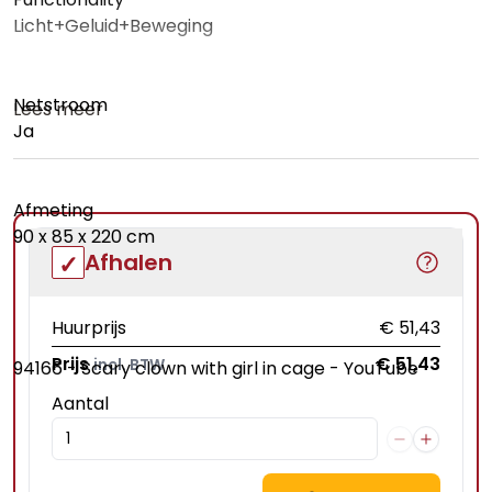
Licht+Geluid+Beweging
Netstroom
Lees meer
Ja
Afmeting
90 x 85 x 220 cm
Afhalen
Huurprijs
€ 51,43
Prijs
€ 51,43
incl. BTW
94166 - Scary clown with girl in cage - YouTube
Aantal