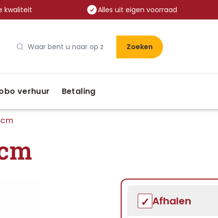
 kwaliteit
Alles uit eigen voorraad
Zoeken
obo verhuur
Betaling
80cm
0cm
Afhalen