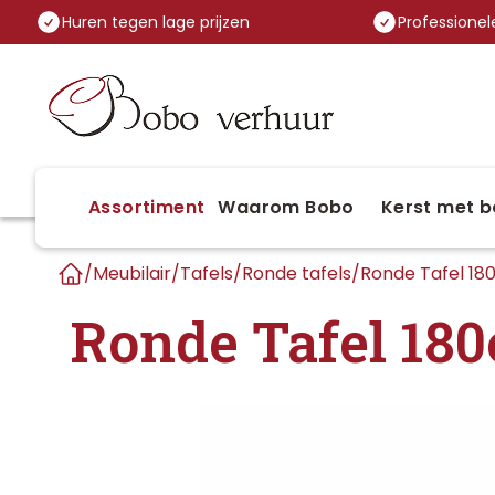
Huren tegen lage prijzen
Professionele
Assortiment
Waarom Bobo
Kerst met b
/
Meubilair
/
Tafels
/
Ronde tafels
/
Ronde Tafel 1
Home
Ronde Tafel 18