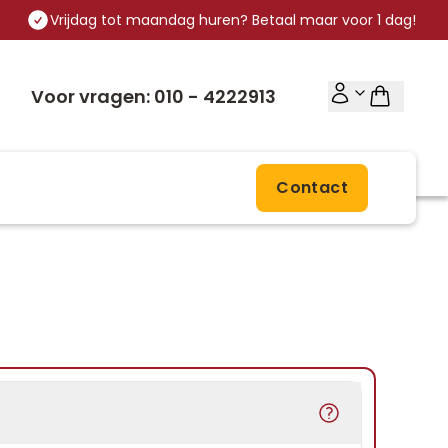
Vrijdag tot maandag huren? Betaal maar voor 1 dag!
Voor vragen: 010 - 4222913
Contact