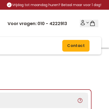
Vrijdag tot maandag huren? Betaal maar voor 1 dag!
Voor vragen: 010 - 4222913
Contact