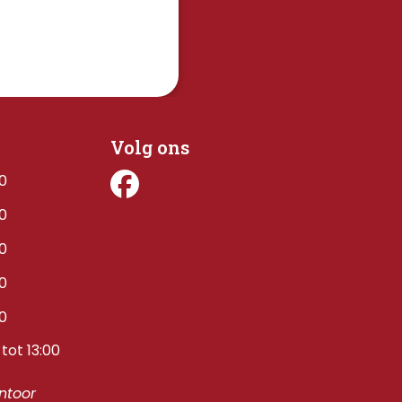
Volg ons
00
00
00
00
00
tot 13:00
toor 