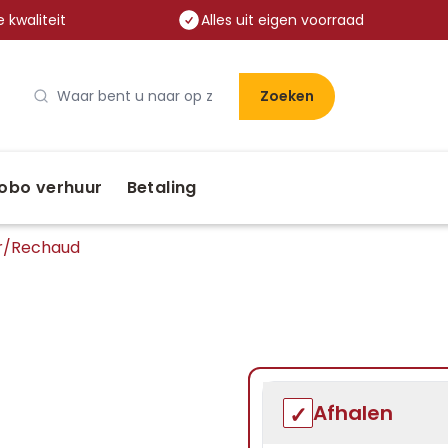
 kwaliteit
Alles uit eigen voorraad
Zoeken
obo verhuur
Betaling
r
/
Rechaud
Afhalen