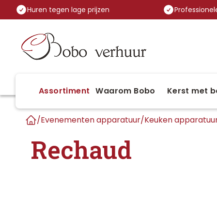
Huren tegen lage prijzen
Professionele
Assortiment
Waarom Bobo
Kerst met b
/
Evenementen apparatuur
/
Keuken apparatuu
Home
Rechaud