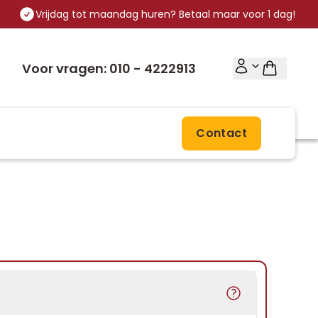
Vrijdag tot maandag huren? Betaal maar voor 1 dag!
Voor vragen: 010 - 4222913
Contact