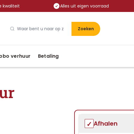
 kwaliteit
Alles uit eigen voorraad
Zoeken
obo verhuur
Betaling
ur
Afhalen