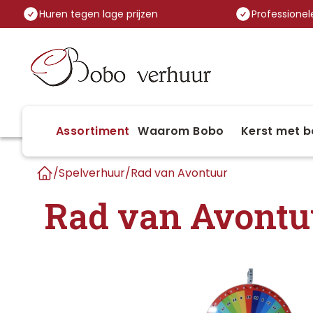
Huren tegen lage prijzen
Professionele
Assortiment
Waarom Bobo
Kerst met b
/
Spelverhuur
/
Rad van Avontuur
Home
Rad van Avontu